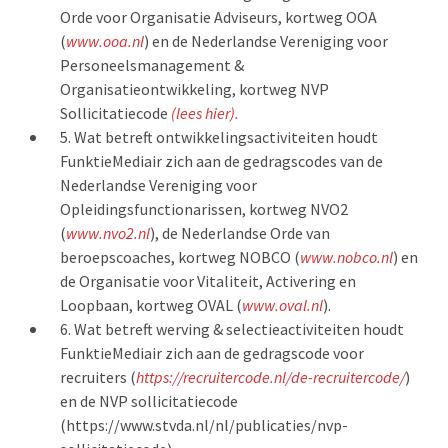
Orde voor Organisatie Adviseurs, kortweg OOA
(
www.ooa.nl
) en de Nederlandse Vereniging voor
Personeelsmanagement &
Organisatieontwikkeling, kortweg NVP
Sollicitatiecode
(lees hier).
Wat betreft ontwikkelingsactiviteiten houdt
FunktieMediair zich aan de gedragscodes van de
Nederlandse Vereniging voor
Opleidingsfunctionarissen, kortweg NVO2
(
www.nvo2.nl
), de Nederlandse Orde van
beroepscoaches, kortweg NOBCO (
www.nobco.nl
) en
de Organisatie voor Vitaliteit, Activering en
Loopbaan, kortweg OVAL (
www.oval.nl
).
Wat betreft werving & selectieactiviteiten houdt
FunktieMediair zich aan de gedragscode voor
recruiters (
https://recruitercode.nl/de-recruitercode/
)
en de NVP sollicitatiecode
(https://www.stvda.nl/nl/publicaties/nvp-