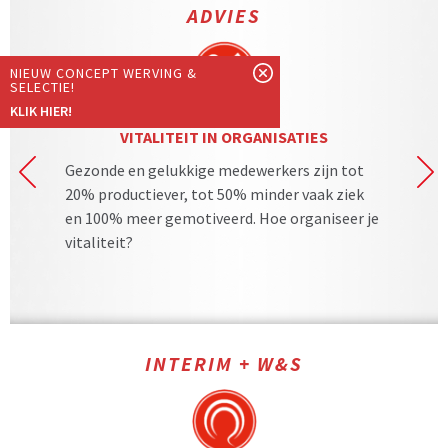
ADVIES
NIEUW CONCEPT WERVING &
SELECTIE!
KLIK HIER!
VITALITEIT IN ORGANISATIES
Gezonde en gelukkige medewerkers zijn tot
S
20% productiever, tot 50% minder vaak ziek
su
ert
en 100% meer gemotiveerd. Hoe organiseer je
ve
vitaliteit?
m
INTERIM + W&S