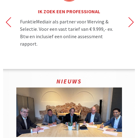
IK ZOEK EEN PROFESSIONAL
FunktieMediair als partner voor Werving &
On
on
Selectie. Voor een vast tarief van € 9.999,- ex.
M
uw
Btw en inclusief een online assessment
Ma
rapport.
€ 
NIEUWS