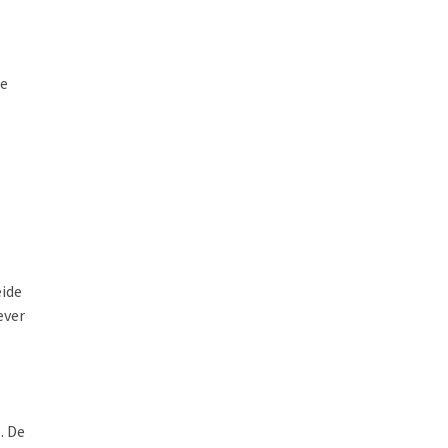
de
eide
ever
. De