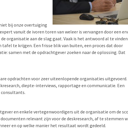
iet bij onze overtuiging
e expert vanuit de ivoren toren van weleer is vervangen door een er
de organisatie aan de slag gaat. Vaak is het antwoord al te vinden
afel te krijgen. Een frisse blik van buiten, een proces dat door
eatie: samen met de opdrachtgever zoeken naar de oplossing. Dat
bare opdrachten voor zeer uiteenlopende organisaties uitgevoerd.
skresearch, diepte-interviews, rapportage en communicatie. Een
 consultants.
gever en enkele vertegenwoordigers uit de organisatie om de sc
e documenten relevant zijn voor de deskresearch, af te stemmen w
nneer en op welke manier het resultaat wordt gedeeld.