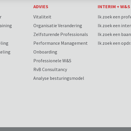
T
ADVIES
INTERIM + W&S
r
Vitaliteit
Ik zoek een prof
aining
Organisatie Verandering
Ik zoek een int
Zelfsturende Professionals
Ik zoek een baan
ling
Performance Management
Ik zoek een opd
eling
Onboarding
Professionele W&S
RvB Consultancy
Analyse besturingsmodel