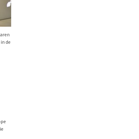
varen
 in de
ope
ie